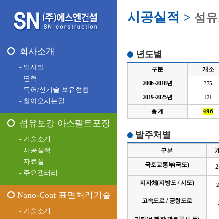
시공실적 >
섬유
회사소개
년도별
- 인사말
구분
개소
- 연혁
2006~2018년
375
- 특허/신기술 보유현황
2019~2025년
121
- 찾아오시는길
496
총 계
섬유보강 아스팔트포장
발주처별
- 기술소개
- 시공실적
구분
- 자료실
국토교통부(국도)
2
- 주요갤러리
지자체(지방도 / 시도)
2
Nano-Coat 표면처리기술
고속도로 / 공항도로
- 기술소개