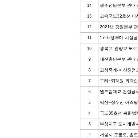
광주전남본부 관내
14
고속국도32호선 아
13
2021년 강원본부 
12
17-해병부대 시설
11
광복교-안양교 도
10
대전충남본부 관내
9
고성죽계-마산진정
8
구리~퇴계원 외곽순
7
월드컵대교 건설공
6
익산~장수선 아스팔
5
국도35호선 봉화법
4
부성지구 도시개발
3
서울시 도봉로, 종
2