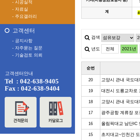
기타(비행장,관로공사 등)
- 시공실적
- 자료실
계
4
- 주요갤러리
고객센터
검색
- 공지사항
- 자주묻는 질문
년도
전체
2021년
- 기술검토 의뢰
순번
고객센터안내
고양시 관내 국도대
Tel : 042-638-9405
20
Fax : 042-638-9404
대전시 도룡교차로
19
고양시 관내 국도대
18
광주공항 계류장 
17
올림픽대교 남단IC
16
초지대교~인천간 도
15